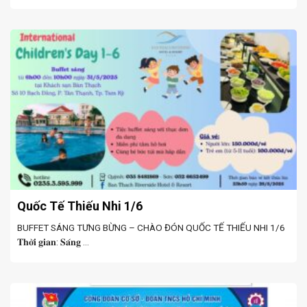
Quốc Tế Thiếu Nhi 1/6
BUFFET SÁNG TƯNG BỪNG – CHÀO ĐÓN QUỐC TẾ THIẾU NHI 1/6
𝐓𝐡𝐨̛̀𝐢 𝐠𝐢𝐚𝐧: 𝐒𝐚́𝐧𝐠 ...