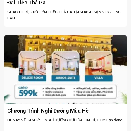
Đại Tiệc Thả Ga
CHÀO HÈ RỰC RỠ – ĐÃI TIỆC THẢ GA TẠI KHÁCH SẠN VEN SÔNG
BÀN ...
Chương Trình Nghỉ Dưỡng Mùa Hè
HÈ NÀY VỀ TAM KỲ – NGHỈ DƯỠNG CỰC ĐÃ, GIÁ CỰC ÊM Bạn đang
...