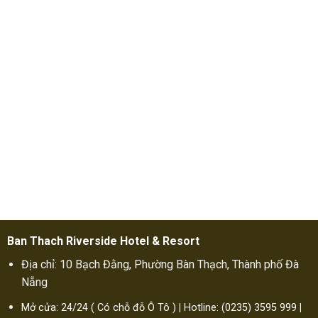
Ban Thach Riverside Hotel & Resort
Địa chỉ: 10 Bạch Đằng, Phường Bàn Thạch, Thành phố Đà
Nẵng
Mở cửa: 24/24 ( Có chỗ đỗ Ô Tô )
|
Hotline: (0235) 3595 999
|