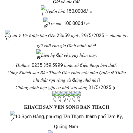
𝑮𝒊𝒂́ 𝒗𝒆́ 𝒖̛𝒖 đ𝒂̃𝒊:
𝑁𝑔𝑢̛𝑜̛̀𝑖 𝑙𝑜̛́𝑛: 150.000đ/𝑣𝑒́
𝑇𝑟𝑒̉ 𝑒𝑚: 100.000đ/𝑣𝑒́
𝐿𝑢̛𝑢 𝑦́: 𝑉𝑒́ đ𝑢̛𝑜̛̣𝑐 𝑏𝑎́𝑛 đ𝑒̂́𝑛 23ℎ59 𝑛𝑔𝑎̀𝑦 29/5/2025 – 𝑛ℎ𝑎𝑛ℎ 𝑡𝑎𝑦
𝑔𝑖𝑢̛̃ 𝑐ℎ𝑜̂̃ 𝑐ℎ𝑜 𝑔𝑖𝑎 đ𝑖̀𝑛ℎ 𝑚𝑖̀𝑛ℎ 𝑛ℎ𝑒́!
𝐿𝑖𝑒̂𝑛 ℎ𝑒̣̂ đ𝑎̣̆𝑡 𝑣𝑒́ 𝑛𝑔𝑎𝑦 ℎ𝑜̂𝑚 𝑛𝑎𝑦:
𝐻𝑜𝑡𝑙𝑖𝑛𝑒: 0235.359.5999 ℎ𝑜𝑎̣̆𝑐 𝑠𝑜̂́ đ𝑖𝑒̣̂𝑛 𝑡ℎ𝑜𝑎̣𝑖 𝑏𝑒̂𝑛 𝑑𝑢̛𝑜̛́𝑖.
𝐶𝑢̀𝑛𝑔 𝐾ℎ𝑎́𝑐ℎ 𝑠𝑎̣𝑛 𝐵𝑎̀𝑛 𝑇ℎ𝑎̣𝑐ℎ đ𝑜́𝑛 𝑐ℎ𝑎̀𝑜 𝑚𝑜̣̂𝑡 𝑚𝑢̀𝑎 𝑄𝑢𝑜̂́𝑐 𝑡𝑒̂́ 𝑇ℎ𝑖𝑒̂́𝑢
𝑛ℎ𝑖 𝑡ℎ𝑎̣̂𝑡 𝑟𝑜̣̂𝑛 𝑟𝑎̀𝑛𝑔 𝑣𝑎̀ đ𝑎́𝑛𝑔 𝑛ℎ𝑜̛́ 𝑛ℎ𝑒́!
𝐶ℎ𝑢́𝑛𝑔 𝑚𝑖̀𝑛ℎ ℎ𝑒̣𝑛 𝑔𝑎̣̆𝑝 𝑐𝑎̉ 𝑛ℎ𝑎̀ 𝑣𝑎̀𝑜 𝑠𝑎́𝑛𝑔 31/5/2025 ạ !
𝐊𝐇𝐀́𝐂𝐇 𝐒𝐀̣𝐍 𝐕𝐄𝐍 𝐒𝐎̂𝐍𝐆 𝐁𝐀̀𝐍 𝐓𝐇𝐀̣𝐂𝐇
10 Bạch Đằng, phường Tân Thạnh, thành phố Tam Kỳ,
Quảng Nam.