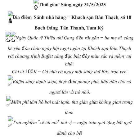
𝐓𝐡𝐨̛̀𝐢 𝐠𝐢𝐚𝐧: 𝐒𝐚́𝐧𝐠 𝐧𝐠𝐚̀𝐲 𝟑𝟏/𝟓/𝟐𝟎𝟐𝟓
Đ𝐢̣𝐚 đ𝐢𝐞̂̉𝐦: 𝐒𝐚̉𝐧𝐡 𝐧𝐡𝐚̀ 𝐡𝐚̀𝐧𝐠 – 𝐊𝐡𝐚́𝐜𝐡 𝐬𝐚̣𝐧 𝐁𝐚̀𝐧 𝐓𝐡𝐚̣𝐜𝐡, 𝐬𝐨̂́ 𝟏𝟎
𝐁𝐚̣𝐜𝐡 Đ𝐚̆̀𝐧𝐠, 𝐓𝐚̂𝐧 𝐓𝐡𝐚̣𝐧𝐡, 𝐓𝐚𝐦 𝐊𝐲̀.
𝑁𝑔𝑎̀𝑦 𝑄𝑢𝑜̂́𝑐 𝑡𝑒̂́ 𝑇ℎ𝑖𝑒̂́𝑢 𝑛ℎ𝑖 đ𝑎𝑛𝑔 đ𝑒̂́𝑛 𝑟𝑎̂́𝑡 𝑔𝑎̂̀𝑛 – 𝑏𝑎 𝑚𝑒̣ 𝑜̛𝑖, 𝑐𝑢̀𝑛𝑔
𝑏𝑒́ 𝑦𝑒̂𝑢 đ𝑜́𝑛 𝑐ℎ𝑎̀𝑜 𝑛𝑔𝑎̀𝑦 ℎ𝑜̣̂𝑖 𝑛𝑔𝑜̣𝑡 𝑛𝑔𝑎̀𝑜 𝑡𝑎̣𝑖 𝐾ℎ𝑎́𝑐ℎ 𝑠𝑎̣𝑛 𝐵𝑎̀𝑛 𝑇ℎ𝑎̣𝑐ℎ
𝑣𝑜̛́𝑖 𝑐ℎ𝑢̛𝑜̛𝑛𝑔 𝑡𝑟𝑖̀𝑛ℎ 𝐵𝑢𝑓𝑓𝑒𝑡 𝑠𝑎́𝑛𝑔 đ𝑎̣̆𝑐 𝑏𝑖𝑒̣̂𝑡 đ𝑎̂̀𝑦 𝑚𝑎̀𝑢 𝑠𝑎̆́𝑐 𝑣𝑎̀ 𝑛𝑖𝑒̂̀𝑚 𝑣𝑢𝑖
𝑛ℎ𝑒́!
𝐶ℎ𝑖̉ 𝑡𝑢̛̀ 100𝐾 – 𝐶𝑎̉ 𝑛ℎ𝑎̀ 𝑐𝑜́ 𝑛𝑔𝑎𝑦 𝑚𝑜̣̂𝑡 𝑠𝑎́𝑛𝑔 𝑡ℎ𝑢̛́ 𝐵𝑎̉𝑦 𝑡𝑟𝑜̣𝑛 𝑣𝑒̣𝑛:
𝐵𝑢𝑓𝑓𝑒𝑡 𝑠𝑎́𝑛𝑔 𝑡ℎ𝑖̣𝑛ℎ 𝑠𝑜𝑎̣𝑛, 𝑡ℎ𝑢̛̣𝑐 đ𝑜̛𝑛 𝑝ℎ𝑜𝑛𝑔 𝑝ℎ𝑢́, ℎ𝑎̂́𝑝 𝑑𝑎̂̃𝑛 𝑐ℎ𝑜 𝑐𝑎̉
𝑛𝑔𝑢̛𝑜̛̀𝑖 𝑙𝑜̛́𝑛 𝑣𝑎̀ 𝑡𝑟𝑒̉ 𝑛ℎ𝑜̉.
𝑀𝑖𝑒̂̃𝑛 𝑝ℎ𝑖́ 𝑡𝑎̆́𝑚 ℎ𝑜̂̀ 𝑏𝑜̛𝑖 𝑚𝑎́𝑡 𝑙𝑎̣𝑛ℎ, 𝑡ℎ𝑢̛ 𝑔𝑖𝑎̃𝑛 𝑔𝑖𝑢̛̃𝑎 𝑘ℎ𝑜̂𝑛𝑔 𝑔𝑖𝑎𝑛 𝑡𝑟𝑜𝑛𝑔
𝑙𝑎̀𝑛ℎ.
𝑇𝑟𝑎̉𝑖 𝑛𝑔ℎ𝑖𝑒̣̂𝑚 “𝑥𝑒́ 𝑡𝑢́𝑖 𝑚𝑢̀” 𝑡ℎ𝑢́ 𝑣𝑖̣ – 𝑛𝑔𝑎̣̂𝑝 𝑡𝑟𝑎̀𝑛 𝑞𝑢𝑎̀ 𝑡𝑎̣̆𝑛𝑔 𝑏𝑎̂́𝑡 𝑛𝑔𝑜̛̀
𝑑𝑎̀𝑛ℎ 𝑐ℎ𝑜 𝑏𝑒́!