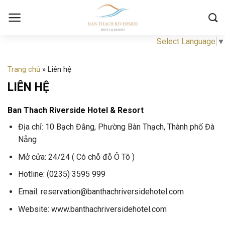
Skip
to
content
Select Language
▼
Trang chủ
»
Liên hệ
LIÊN HỆ
Ban Thach Riverside Hotel & Resort
Địa chỉ: 10 Bạch Đằng, Phường Bàn Thạch, Thành phố Đà
Nẵng
Mở cửa: 24/24 ( Có chỗ đỗ Ô Tô )
Hotline: (0235) 3595 999
Email: reservation@banthachriversidehotel.com
Website: www.banthachriversidehotel.com